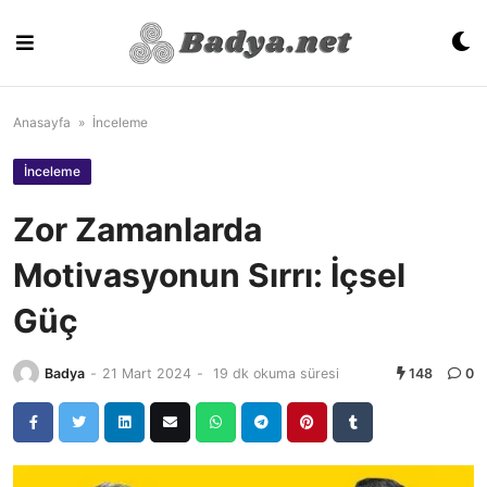
Skip
to
content
Anasayfa
»
İnceleme
İnceleme
Zor Zamanlarda
Motivasyonun Sırrı: İçsel
Güç
Badya
-
21 Mart 2024
-
19 dk okuma süresi
148
0