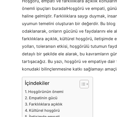
Hoşgörü, empati ve farklılıklara açıklık konularınd
önemli ipuçları burada!Hoşgörü ve empati, gü
haline gelmiştir. Farklılıklara saygı duymak, insa
uyumun temelini oluşturan bir değerdir. Bu blog
odaklanarak, onların gücünü ve faydalarını ele 
farklılıklara açıklık, kültürel hoşgörü, iletişimde
yolları, toleransın etkisi, hoşgörülü tutumun fayda
detaylı bir şekilde ele alarak, bu kavramların gü
tartışacağız. Bu yazı, hoşgörü ve empatiye dair
konudaki bilinçlenmesine katkı sağlamayı amaçl
İçindekiler
Hoşgörünün önemi
Empatinin gücü
Farklılıklara açıklık
Kültürel hoşgörü
İletişimde empati