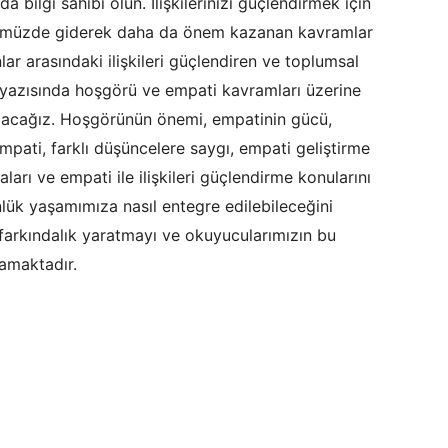
a bilgi sahibi olun. İlişkilerinizi güçlendirmek için
nümüzde giderek daha da önem kazanan kavramlar
nlar arasındaki ilişkileri güçlendiren ve toplumsal
 yazısında hoşgörü ve empati kavramları üzerine
alacağız. Hoşgörünün önemi, empatinin gücü,
 empati, farklı düşüncelere saygı, empati geliştirme
ları ve empati ile ilişkileri güçlendirme konularını
nlük yaşamımıza nasıl entegre edilebileceğini
 farkındalık yaratmayı ve okuyucularımızın bu
amaktadır.