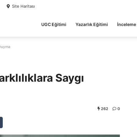
Site Haritası
UGC Eğitimi
Yazarlık Eğitimi
İnceleme
 Duyma
rklılıklara Saygı
262
0