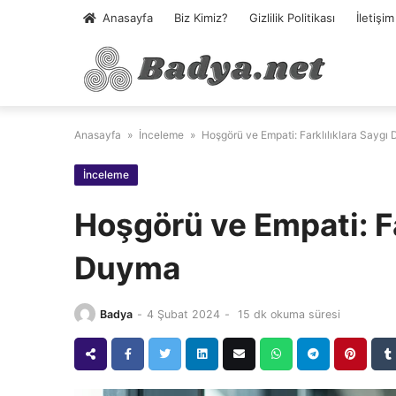
Skip
Anasayfa
Biz Kimiz?
Gizlilik Politikası
İletişim
to
content
Anasayfa
»
İnceleme
»
Hoşgörü ve Empati: Farklılıklara Saygı
İnceleme
Hoşgörü ve Empati: Fa
Duyma
Badya
-
4 Şubat 2024
-
15 dk okuma süresi