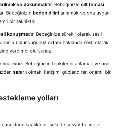
arılmak ve dokunmak
tır. Bebeğinizle
cilt teması
ar. Bebeğinizin
beden dilini
anlamak ve ona uygun
li bir tekniktir.
esli konuşma
dır. Bebeğinize sürekli olarak sesli
, onunla bulunduğunuz ortam hakkında sesli olarak
sine yardımcı olursunuz.
olmalısınız. Bebeğinizin tepkilerini anlamak ve ona
yüzden
sabırlı
olmak, iletişimi güçlendiren önemli bir
estekleme yolları
ı
çocukların sağlıklı bir şekilde sosyal beceriler