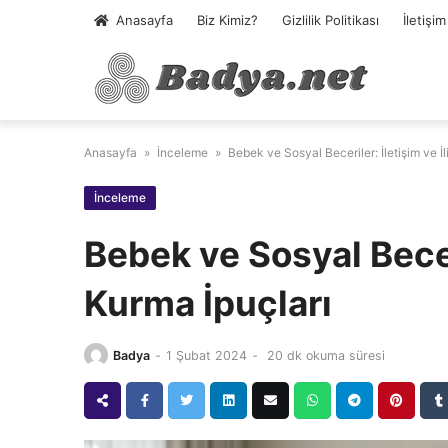
Skip
Anasayfa
Biz Kimiz?
Gizlilik Politikası
İletişim
to
content
Anasayfa
»
İnceleme
»
Bebek ve Sosyal Beceriler: İletişim ve İl
İnceleme
Bebek ve Sosyal Beceri
Kurma İpuçları
Badya
-
1 Şubat 2024
-
20 dk okuma süresi