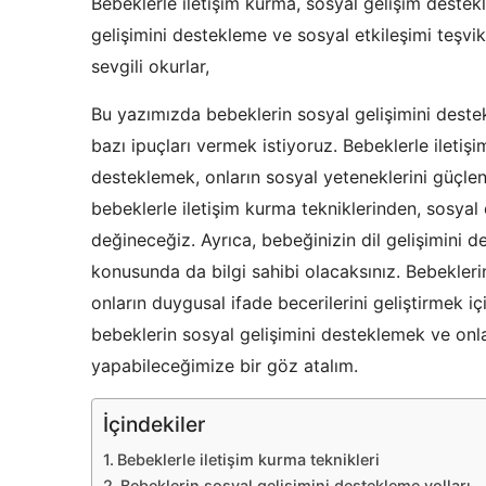
Bebeklerle iletişim kurma, sosyal gelişim destek
gelişimini destekleme ve sosyal etkileşimi teşv
sevgili okurlar,
Bu yazımızda bebeklerin sosyal gelişimini deste
bazı ipuçları vermek istiyoruz. Bebeklerle ileti
desteklemek, onların sosyal yeteneklerini güçle
bebeklerle iletişim kurma tekniklerinden, sosyal
değineceğiz. Ayrıca, bebeğinizin dil gelişimini d
konusunda da bilgi sahibi olacaksınız. Bebeklerin
onların duygusal ifade becerilerini geliştirmek i
bebeklerin sosyal gelişimini desteklemek ve onlar
yapabileceğimize bir göz atalım.
İçindekiler
Bebeklerle iletişim kurma teknikleri
Bebeklerin sosyal gelişimini destekleme yolları