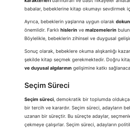
karakterleri
barındıran ve basit hikayeler anlatan
babalar, bebeklerine kitap okumayı sevdirmek i
Ayrıca, bebeklerin yaşlarına uygun olarak
dokun
önemlidir. Farklı
hislerin
ve
malzemelerin
bulund
Böylelikle, bebeklerin zihinsel ve duygusal geliş
Sonuç olarak, bebeklere okuma alışkanlığı kazan
şekilde kitap seçmek gerekmektedir. Doğru kita
ve duyusal algılarının
gelişimine katkı sağlanaca
Seçim Süreci
Seçim süreci
, demokratik bir toplumda oldukça 
bir tercih ve karardır. Seçim süreci, adayların 
uzanan bir süreçtir. Bu süreçte adaylar, seçmenl
çekmeye çalışırlar. Seçim süreci, adayların poli