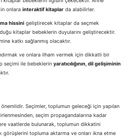
 kitaplar bebeklerin ilgisini çekecektir. Anne
çin onlara
interaktif kitaplar
da alabilirler.
ma hissini
geliştirecek kitaplar da seçmek
uğu kitaplar bebeklerin duyularını geliştirecektir.
imine katkı sağlanmış olacaktır.
dırmak ve onlara ilham vermek için dikkatli bir
p seçimi ile bebeklerin
yaratıcılığının, dil gelişiminin
ktır.
önemlidir. Seçimler, toplumun geleceği için yapılan
belirlenmesinden, seçim propagandalarına kadar
ere vaatlerde bulunarak, toplumun dikkatini
tik görüşlerini topluma aktarma ve onları ikna etme