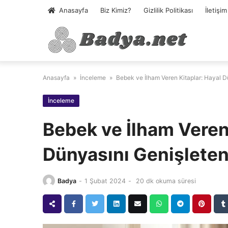
Skip
Anasayfa
Biz Kimiz?
Gizlilik Politikası
İletişim
to
content
Anasayfa
»
İnceleme
»
Bebek ve İlham Veren Kitaplar: Hayal D
İnceleme
Bebek ve İlham Veren 
Dünyasını Genişleten
Badya
-
1 Şubat 2024
-
20 dk okuma süresi