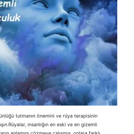
günlüğü tutmanın önemini ve rüya terapisinin
şın.Rüyalar, insanlığın en eski ve en gizemli
ların anlamını çözmeye çalışmış, onlara farklı