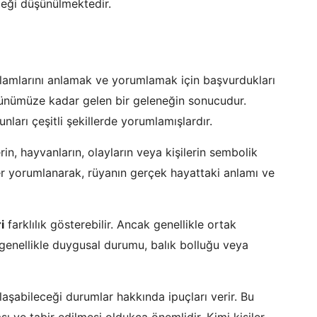
ceği düşünülmektedir.
anlamlarını anlamak ve yorumlamak için başvurdukları
günümüze kadar gelen bir geleneğin sonucudur.
nları çeşitli şekillerde yorumlamışlardır.
in, hayvanların, olayların veya kişilerin sembolik
ler yorumlanarak, rüyanın gerçek hayattaki anlamı ve
i
farklılık gösterebilir. Ancak genellikle ortak
 genellikle duygusal durumu, balık bolluğu veya
ılaşabileceği durumlar hakkında ipuçları verir. Bu
ı ve tabir edilmesi oldukça önemlidir. Kimi kişiler