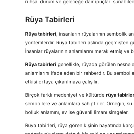
ruhsal durum ve geleceğe dair ipuçları sunabile
Rüya Tabirleri
Rüya tabirleri
, insanların rüyalarının sembolik 
yöntemlerdir. Rüya tabirleri aslında geçmişten 
İnsanlar rüyalarının anlamlarını merak etmiş ve bu
Rüya tabirleri
genellikle, rüyada görülen nesneler
anlamlarını ifade eden bir rehberdir. Bu sembol
etkisi ortaya çıkarılmaya çalışılır.
Birçok farklı medeniyet ve kültürde
rüya tabirler
sembollere ve anlamlara sahiptirler. Örneğin, su
bolluk anlamını, ev ise güvenli limanı simgeler.
Rüya tabirleri, rüya gören kişinin hayatında karş
nedenle rüyaların detaylı bir şekilde yorumlanmas