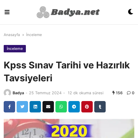
Skip
to
content
Anasayfa
»
İnceleme
İnceleme
Kpss Sınav Tarihi ve Hazırlık
Tavsiyeleri
Badya
-
25 Temmuz 2024
-
12 dk okuma süresi
156
0