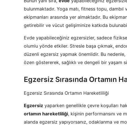
Bunun yanı sıra,
evde
yapabileceğiniz egzersizle
bulunmaktadır. Yoga matı, fitness topu, dambıl v
ekipmanları arasında yer almaktadır. Bu ekipmanl
getirebilir ve vücut gelişiminize katkıda bulunabil
Evde yapabileceğiniz egzersizler, sadece fiziksel
olumlu yönde etkiler. Stresle başa çıkmak, endor
düzenli egzersiz yapmak önemlidir. Bu nedenle,
özen göstererek, sağlıklı ve dengeli bir yaşam sü
Egzersiz Sırasında Ortamın Har
Egzersiz Sırasında Ortamın Hareketliliği
Egzersiz
yaparken genellikle çevre koşulları h
ortamın hareketliliği
, kişinin performansını ve mo
alanda egzersiz yapıyorsanız, odaklanma ve mo