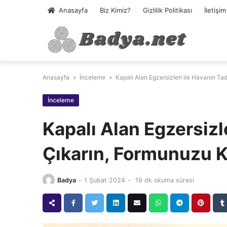
Skip
Anasayfa
Biz Kimiz?
Gizlilik Politikası
İletişim
to
content
Anasayfa
»
İnceleme
»
Kapalı Alan Egzersizleri ile Havanın T
İnceleme
Kapalı Alan Egzersizle
Çıkarın, Formunuzu 
Badya
-
1 Şubat 2024
-
19 dk okuma süresi