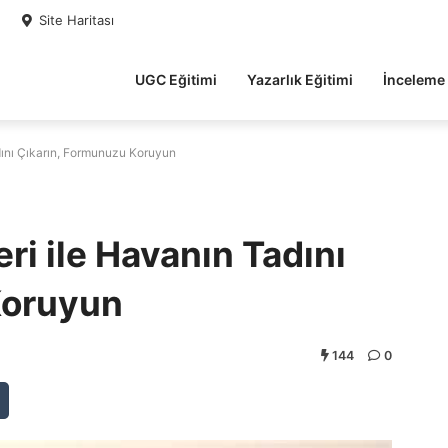
Site Haritası
UGC Eğitimi
Yazarlık Eğitimi
İnceleme
adını Çıkarın, Formunuzu Koruyun
ri ile Havanın Tadını
Koruyun
144
0