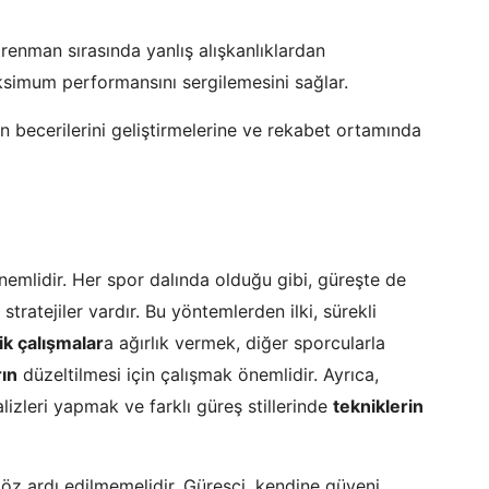
enman sırasında yanlış alışkanlıklardan
ksimum performansını sergilemesini sağlar.
 becerilerini geliştirmelerine ve rekabet ortamında
önemlidir. Her spor dalında olduğu gibi, güreşte de
 stratejiler vardır. Bu yöntemlerden ilki, sürekli
ik çalışmalar
a ağırlık vermek, diğer sporcularla
rın
düzeltilmesi için çalışmak önemlidir. Ayrıca,
alizleri yapmak ve farklı güreş stillerinde
tekniklerin
öz ardı edilmemelidir. Güreşçi, kendine güveni