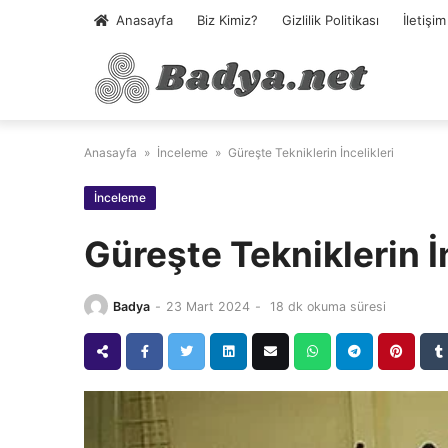
Skip
Anasayfa
Biz Kimiz?
Gizlilik Politikası
İletişim
to
content
Anasayfa
»
İnceleme
»
Güreşte Tekniklerin İncelikleri
İnceleme
Güreşte Tekniklerin İ
Badya
-
23 Mart 2024
-
18 dk okuma süresi