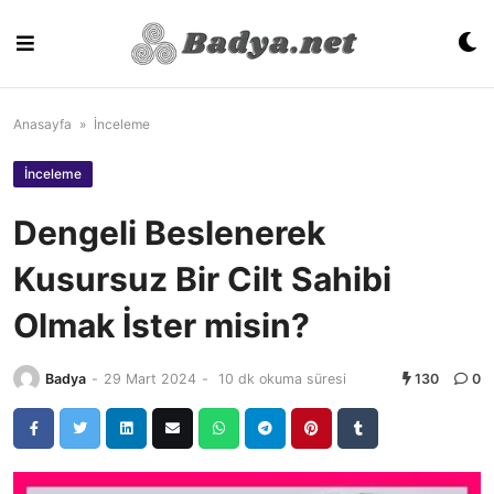
Skip
to
content
Anasayfa
»
İnceleme
İnceleme
Dengeli Beslenerek
Kusursuz Bir Cilt Sahibi
Olmak İster misin?
Badya
-
29 Mart 2024
-
10 dk okuma süresi
130
0