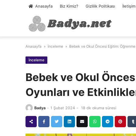
Skip
Anasayfa
Biz Kimiz?
Gizlilik Politikası
İletişim
to
content
Anasayfa
»
İnceleme
»
Bebek ve Okul Öncesi Eğitim: Öğrenme O
İnceleme
Bebek ve Okul Önces
Oyunları ve Etkinlikle
Badya
-
1 Şubat 2024
-
18 dk okuma süresi