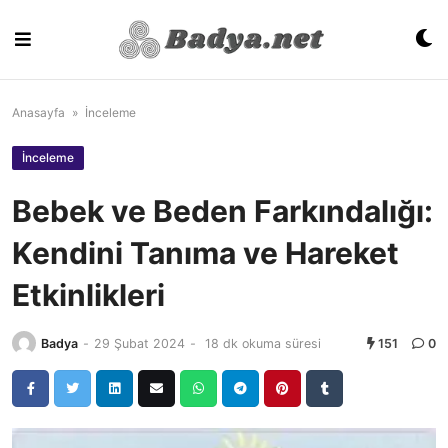
Skip
to
content
Anasayfa
»
İnceleme
İnceleme
Bebek ve Beden Farkındalığı:
Kendini Tanıma ve Hareket
Etkinlikleri
Badya
-
29 Şubat 2024
-
18 dk okuma süresi
151
0